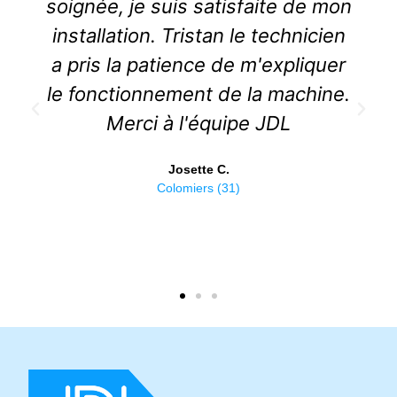
n
très rapidement et je suis ravi du
n
travail effectué. Je recommande.
r
Philippe P.
.
Albi (81)